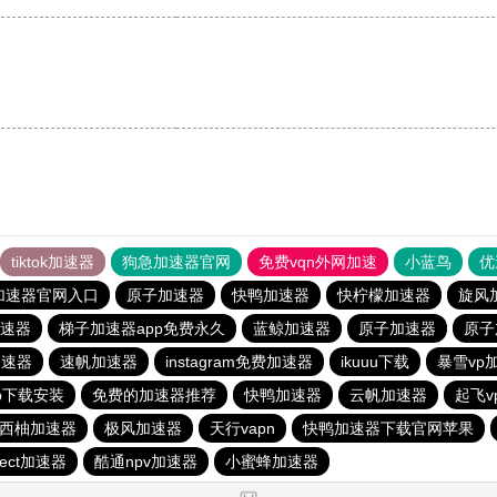
tiktok加速器
狗急加速器官网
免费vqn外网加速
小蓝鸟
优
加速器官网入口
原子加速器
快鸭加速器
快柠檬加速器
旋风
速器
梯子加速器app免费永久
蓝鲸加速器
原子加速器
原子
加速器
速帆加速器
instagram免费加速器
ikuuu下载
暴雪vp
p下载安装
免费的加速器推荐
快鸭加速器
云帆加速器
起飞vp
西柚加速器
极风加速器
天行vapn
快鸭加速器下载官网苹果
nnect加速器
酷通npv加速器
小蜜蜂加速器