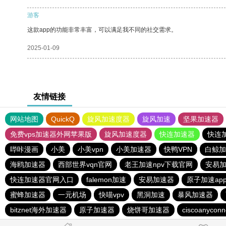
游客
这款app的功能非常丰富，可以满足我不同的社交需求。
2025-01-09
友情链接
网站地图
QuickQ
旋风加速度器
旋风加速
坚果加速器
免费vps加速器外网苹果版
旋风加速度器
快连加速器
快连
哔咔漫画
小美
小美vpn
小美加速器
快鸭VPN
白鲸加
海鸥加速器
西部世界vqn官网
老王加速npv下载官网
安易
快连加速器官网入口
falemon加速
安易加速器
原子加速ap
蜜蜂加速器
一元机场
快喵vpv
黑洞加速
暴风加速器
bitznet海外加速器
原子加速器
烧饼哥加速器
ciscoanyco