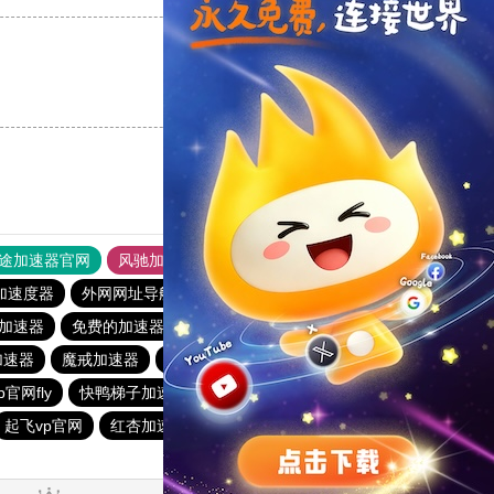
支持
[0]
反对
[0]
途加速器官网
风驰加速器
旋风加速器
加速度器
外网网址导航
软件中心
雷霆加速
狂飙加速器
加速器
免费的加速器推荐 – 免费外网加速
蓝鲸加速器
加速器
魔戒加速器
谷歌浏览器加速器
加速器anyconnect
官网fly
快鸭梯子加速器
快鸭加速器app下载
雷霆加速
起飞vp官网
红杏加速器
falemon加速下载
蘑菇加速器