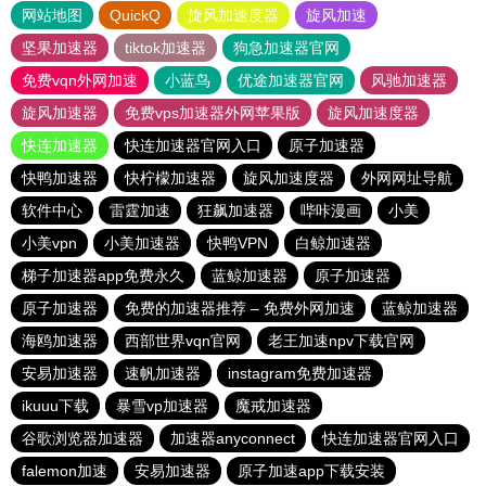
网站地图
QuickQ
旋风加速度器
旋风加速
坚果加速器
tiktok加速器
狗急加速器官网
免费vqn外网加速
小蓝鸟
优途加速器官网
风驰加速器
旋风加速器
免费vps加速器外网苹果版
旋风加速度器
快连加速器
快连加速器官网入口
原子加速器
快鸭加速器
快柠檬加速器
旋风加速度器
外网网址导航
软件中心
雷霆加速
狂飙加速器
哔咔漫画
小美
小美vpn
小美加速器
快鸭VPN
白鲸加速器
梯子加速器app免费永久
蓝鲸加速器
原子加速器
原子加速器
免费的加速器推荐 – 免费外网加速
蓝鲸加速器
海鸥加速器
西部世界vqn官网
老王加速npv下载官网
安易加速器
速帆加速器
instagram免费加速器
ikuuu下载
暴雪vp加速器
魔戒加速器
谷歌浏览器加速器
加速器anyconnect
快连加速器官网入口
falemon加速
安易加速器
原子加速app下载安装